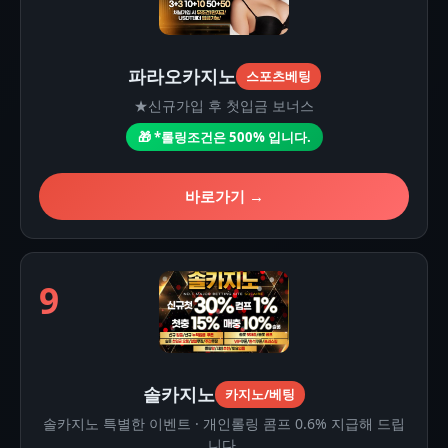
파라오카지노
스포츠베팅
★신규가입 후 첫입금 보너스
🎁 *롤링조건은 500% 입니다.
바로가기 →
9
솔카지노
카지노/베팅
솔카지노 특별한 이벤트 · 개인롤링 콤프 0.6% 지급해 드립
니다.