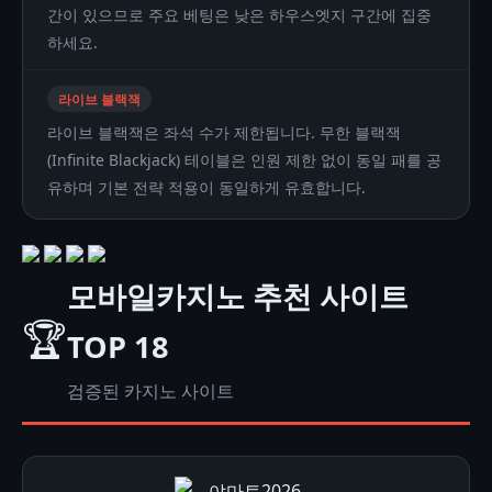
간이 있으므로 주요 베팅은 낮은 하우스엣지 구간에 집중
하세요.
라이브 블랙잭
라이브 블랙잭은 좌석 수가 제한됩니다. 무한 블랙잭
(Infinite Blackjack) 테이블은 인원 제한 없이 동일 패를 공
유하며 기본 전략 적용이 동일하게 유효합니다.
모바일카지노 추천 사이트
🏆
TOP 18
검증된 카지노 사이트