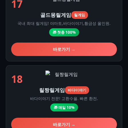
17
골드몽릴게임
릴게임
국내 최대 릴게임! 야마토,바다이야기,황금성 올인원.
🎁 첫충 100%
바로가기 →
18
릴짱릴게임
바다이야기
바다이야기 전문! 고환수율. 빠른 환전.
🎁 매일 10%
바로가기 →