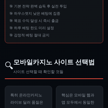
🎯 기본 전략 완벽 습득 후 실전 투입
🎯 하우스엣지 낮은 베팅에 집중
🎯 목표 수익 달성 시 즉시 출금
🎯 하루 베팅 한도 미리 설정
🎯 감정적 베팅 절대 금지
모바일카지노 사이트 선택법
🔍
사이트 선택할 때 확인할 것들
특히 온라인카지노
핵심은 모바일 웹과
라이브 딜러 품질은
앱 모두에서 동일한