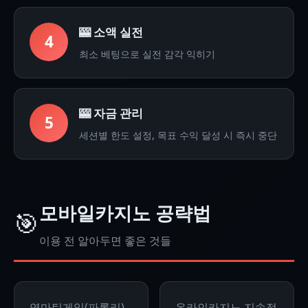
🎰 소액 실전
4
최소 베팅으로 실전 감각 익히기
🎰 자금 관리
5
세션별 한도 설정, 목표 수익 달성 시 즉시 중단
모바일카지노 공략법
🎯
이용 전 알아두면 좋은 것들
역마틴게일(파롤리)
온라인카지노 지속적