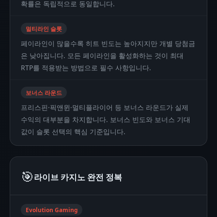
확률은 독립적으로 동일합니다.
멀티라인 슬롯
페이라인이 많을수록 히트 빈도는 높아지지만 개별 당첨금
은 낮아집니다. 모든 페이라인을 활성화하는 것이 최대
RTP를 적용받는 방법으로 필수 사항입니다.
보너스 라운드
프리스핀·픽앤윈·멀티플라이어 등 보너스 라운드가 실제
수익의 대부분을 차지합니다. 보너스 빈도와 보너스 기대
값이 슬롯 선택의 핵심 기준입니다.
🎯
라이브 카지노 완전 정복
Evolution Gaming