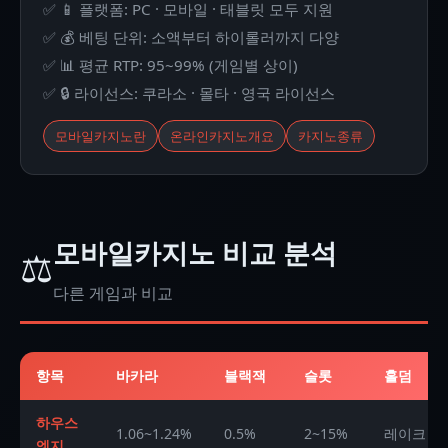
✅ 📱 플랫폼: PC · 모바일 · 태블릿 모두 지원
✅ 💰 베팅 단위: 소액부터 하이롤러까지 다양
✅ 📊 평균 RTP: 95~99% (게임별 상이)
✅ 🔒 라이선스: 쿠라소 · 몰타 · 영국 라이선스
모바일카지노란
온라인카지노개요
카지노종류
모바일카지노 비교 분석
⚖️
다른 게임과 비교
항목
바카라
블랙잭
슬롯
홀덤
하우스
1.06~1.24%
0.5%
2~15%
레이크
엣지