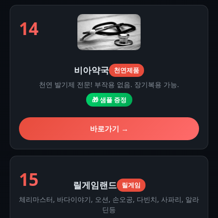
14
비아약국
천연제품
천연 발기제 전문! 부작용 없음. 장기복용 가능.
🎁 샘플 증정
바로가기 →
15
릴게임랜드
릴게임
체리마스터, 바다이야기, 오션, 손오공, 다빈치, 사파리, 알라
딘등