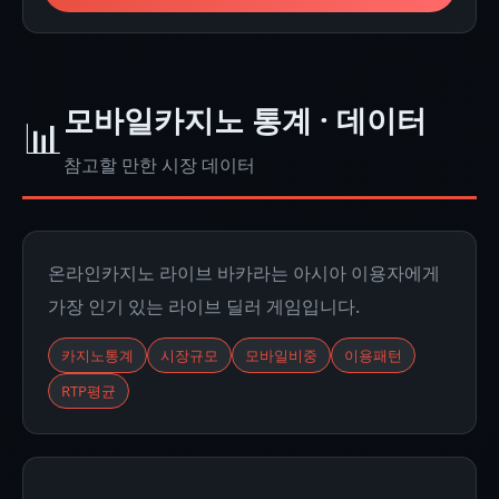
모바일카지노 통계 · 데이터
📊
참고할 만한 시장 데이터
온라인카지노 라이브 바카라는 아시아 이용자에게
가장 인기 있는 라이브 딜러 게임입니다.
카지노통계
시장규모
모바일비중
이용패턴
RTP평균