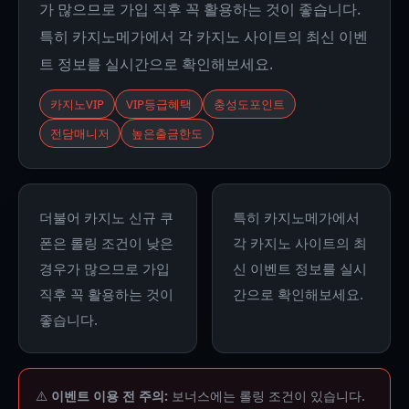
가 많으므로 가입 직후 꼭 활용하는 것이 좋습니다.
특히 카지노메가에서 각 카지노 사이트의 최신 이벤
트 정보를 실시간으로 확인해보세요.
카지노VIP
VIP등급혜택
충성도포인트
전담매니저
높은출금한도
더불어 카지노 신규 쿠
특히 카지노메가에서
폰은 롤링 조건이 낮은
각 카지노 사이트의 최
경우가 많으므로 가입
신 이벤트 정보를 실시
직후 꼭 활용하는 것이
간으로 확인해보세요.
좋습니다.
⚠️
이벤트 이용 전 주의:
보너스에는 롤링 조건이 있습니다.