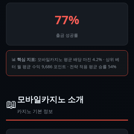
77%
출금 성공률
📊
핵심 지표:
모바일카지노 평균 배당 마진 4.2% · 상위 베
터 월 평균 수익 9,686 포인트 · 전략 적용 평균 승률 54%
모바일카지노 소개
📖
카지노 기본 정보